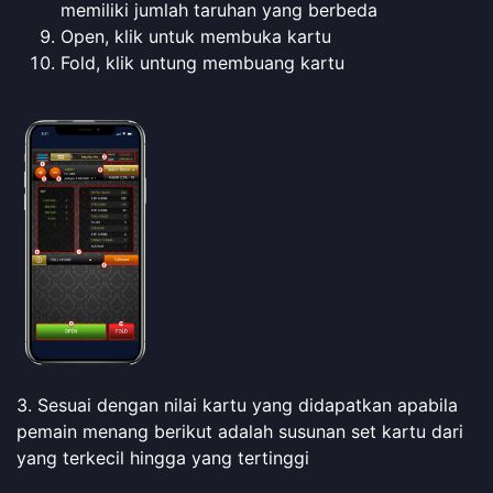
memiliki jumlah taruhan yang berbeda
Open, klik untuk membuka kartu
Fold, klik untung membuang kartu
3. Sesuai dengan nilai kartu yang didapatkan apabila
pemain menang berikut adalah susunan set kartu dari
yang terkecil hingga yang tertinggi