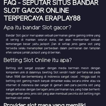
FAQ - SEPUTAR SITUS BANDAR
SLOT GACOR ONLINE
TERPERCAYA ERAPLAY88
Apa itu bandar Slot gacor?
Bandar Slot gacor merupakan sebuah permainan game gaming online yang
di sering di mainkan seluruh dunia, dan akan memberikan sebuah
kemenangan besar yaitu jackpot ,Dan di setiap jenis game slot yang
tersedia selalu menampilkan perbedaan dalam permainan dan tampilan
efek sampai jumlah jackpot yang di berikan.
Betting Slot Online itu apa?
Betting slot sangat populer dengan media bermain mesin dengan
kompenen unik di dalamnya. beeting Slot sendiri hadir pertama kali pada
tahun 1898 dan berkembang di indonesia sangat cepat . Hingga saat ini
betting slot gaming masih banyak dimainkan walau secara online atau via
internet di indonesia dan sangat di gemari oleh para pecinta slot yang
sangat antusias dengan beragam jenis permainan nya, yang tidak berhenti
mengeluarkan jenis jenis slot yang akan membuat pecinta slot betting ingin
bermain slot online.
Provider slot mana yang memiliki