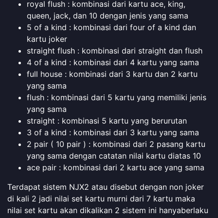
royal flush : kombinasi dari kartu ace, king,
queen, jack, dan 10 dengan jenis yang sama
5 of a kind : kombinasi dari four of a kind dan
kartu joker
straight flush : kombinasi dari straight dan flush
4 of a kind : kombinasi dari 4 kartu yang sama
full house : kombinasi dari 3 kartu dan 2 kartu
yang sama
flush : kombinasi dari 5 kartu yang memiliki jenis
yang sama
straight : kombinasi 5 kartu yang berurutan
3 of a kind : kombinasi dari 3 kartu yang sama
2 pair ( 10 pair ) : kombinasi dari 2 pasang kartu
yang sama dengan catatan nilai kartu diatas 10
ace pair : kombinasi dari 2 kartu ace yang sama
Terdapat sistem NJX2 atau disebut dengan non joker
di kali 2 jadi nilai set kartu murni dari 7 kartu maka
nilai set kartu akan dikalikan 2 sistem ini hanyaberlaku