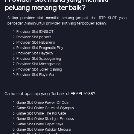
peluang menang terbaik?
Setiap provider slot memiliki peluang jackpot dan RTP SLOT yang
berbedah ,Namun untuk provider slot yang terpopuler adalah :
Provider Slot IDNSLOT
Provider Slot pg soft
Provider Slot Habanero
Provider Slot Pragmatic Play
Provider Slot Playtech
Provider Slot Spadegaming
Provider Slot Microgaming
Provider Slot Joker Gaming
Provider Slot Play'n Go
Game slot apa saja yang Terbaik di ERAPLAY88?
Game Slot Online Power Of Odin
Game Slot Online Gates of Olympus
Game Slot Online The Koi Gate
Game Slot Online Starlight Princess
Game Slot Online Cepat Kaya
Game Slot Online Kutukan Medusa