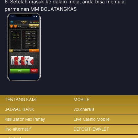
6. Setelah masuk ke dalam meja, anda bisa memulai
permainan MM BOLATANGKAS
TENTANG KAMI
MOBILE
JADWAL BANK
voucher88
Kalkulator Mix Parlay
Live Casino Mobile
link-alternatif
DEPOSIT-EWALET