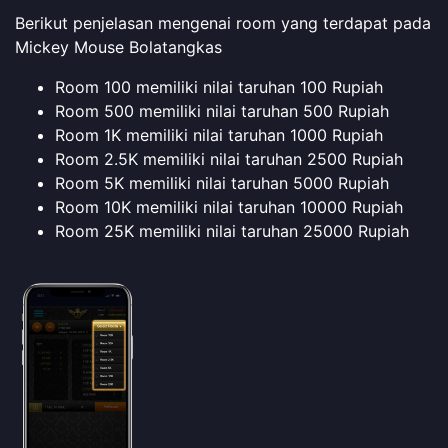
Berikut penjelasan mengenai room yang terdapat pada
Mickey Mouse Bolatangkas
Room 100 memiliki nilai taruhan 100 Rupiah
Room 500 memiliki nilai taruhan 500 Rupiah
Room 1K memiliki nilai taruhan 1000 Rupiah
Room 2.5K memiliki nilai taruhan 2500 Rupiah
Room 5K memiliki nilai taruhan 5000 Rupiah
Room 10K memiliki nilai taruhan 10000 Rupiah
Room 25K memiliki nilai taruhan 25000 Rupiah