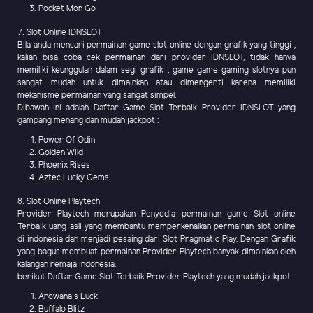
Pocket Mon Go
7. Slot Online IDNSLOT
Bila anda mencari permainan game slot online dengan grafik yang tinggi ,
kalian bisa coba cek permainan dari provider IDNSLOT, tidak hanya
memiliki keunggulan dalam segi grafik , game game gaming slotnya pun
sangat mudah untuk dimainkan atau dimengerti karena memiliki
mekanisme permainan yang sangat simpel.
Dibawah ini adalah Daftar Game Slot Terbaik Provider IDNSLOT yang
gampang menang dan mudah jackpot :
Power Of Odin
Golden WIld
Phoenix Rises
Aztec Lucky Gems
8. Slot Online Playtech
Provider Playtech merupakan Penyedia permainan game Slot online
Terbaik uang asli yang membantu memperkenalkan permainan slot online
di indonesia dan menjadi pesaing dari Slot Pragmatic Play. Dengan Grafik
yang bagus membuat permainan Provider Playtech banyak dimainkan oleh
kalangan remaja indonesia.
berikut Daftar Game Slot Terbaik Provider Playtech yang mudah jackpot :
Arowana s Luck
Buffalo Blitz