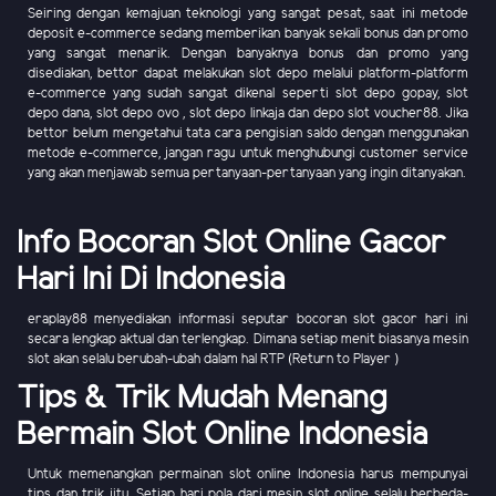
Seiring dengan kemajuan teknologi yang sangat pesat, saat ini metode
deposit e-commerce sedang memberikan banyak sekali bonus dan promo
yang sangat menarik. Dengan banyaknya bonus dan promo yang
disediakan, bettor dapat melakukan slot depo melalui platform-platform
e-commerce yang sudah sangat dikenal seperti slot depo gopay, slot
depo dana, slot depo ovo , slot depo linkaja dan depo slot voucher88. Jika
bettor belum mengetahui tata cara pengisian saldo dengan menggunakan
metode e-commerce, jangan ragu untuk menghubungi customer service
yang akan menjawab semua pertanyaan-pertanyaan yang ingin ditanyakan.
Info Bocoran Slot Online Gacor
Hari Ini Di Indonesia
eraplay88 menyediakan informasi seputar bocoran slot gacor hari ini
secara lengkap aktual dan terlengkap. Dimana setiap menit biasanya mesin
slot akan selalu berubah-ubah dalam hal RTP (Return to Player )
Tips & Trik Mudah Menang
Bermain Slot Online Indonesia
Untuk memenangkan permainan slot online Indonesia harus mempunyai
tips dan trik jitu. Setiap hari pola dari mesin slot online selalu berbeda-