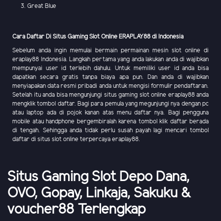
Great Blue
Cara Daftar Di Situs Gaming Slot Online ERAPLAY88 di Indonesia
Sebelum anda ingin memulai bermain permainan mesin slot online di
eraplay88 Indonesia. Langkah pertama yang anda lakukan anda di wajibkan
mempunyai user id terlebih dahulu. Untuk memiliki user id anda bisa
dapatkan secara gratis tanpa biaya apa pun. Dan anda di wajibkan
menyiapakan data resmi pribadi anda untuk mengisi formulir pendaftaran.
Setelah itu anda bisa mengunjungi situs gaming slot online eraplay88 anda
mengklik tombol daftar. Bagi para pemula yang megunjungi nya dengan pc
atau laptop ada di pojok kanan atas menu daftar nya. Bagi pengguna
mobile atau handphone bergembiralah karena tombol klik daftar berada
di tengah. Sehingga anda tidak perlu susah payah lagi mencari tombol
daftar di situs slot online terpercaya eraplay88.
Situs Gaming Slot Depo Dana,
OVO, Gopay, Linkaja, Sakuku &
voucher88 Terlengkap