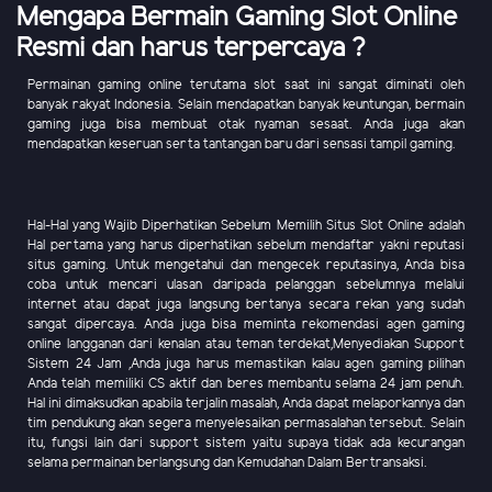
Mengapa Bermain Gaming Slot Online
Resmi dan harus terpercaya ?
Permainan gaming online terutama slot saat ini sangat diminati oleh
banyak rakyat Indonesia. Selain mendapatkan banyak keuntungan, bermain
gaming juga bisa membuat otak nyaman sesaat. Anda juga akan
mendapatkan keseruan serta tantangan baru dari sensasi tampil gaming.
Hal-Hal yang Wajib Diperhatikan Sebelum Memilih Situs Slot Online adalah
Hal pertama yang harus diperhatikan sebelum mendaftar yakni reputasi
situs gaming. Untuk mengetahui dan mengecek reputasinya, Anda bisa
coba untuk mencari ulasan daripada pelanggan sebelumnya melalui
internet atau dapat juga langsung bertanya secara rekan yang sudah
sangat dipercaya. Anda juga bisa meminta rekomendasi agen gaming
online langganan dari kenalan atau teman terdekat,Menyediakan Support
Sistem 24 Jam ,Anda juga harus memastikan kalau agen gaming pilihan
Anda telah memiliki CS aktif dan beres membantu selama 24 jam penuh.
Hal ini dimaksudkan apabila terjalin masalah, Anda dapat melaporkannya dan
tim pendukung akan segera menyelesaikan permasalahan tersebut. Selain
itu, fungsi lain dari support sistem yaitu supaya tidak ada kecurangan
selama permainan berlangsung dan Kemudahan Dalam Bertransaksi.