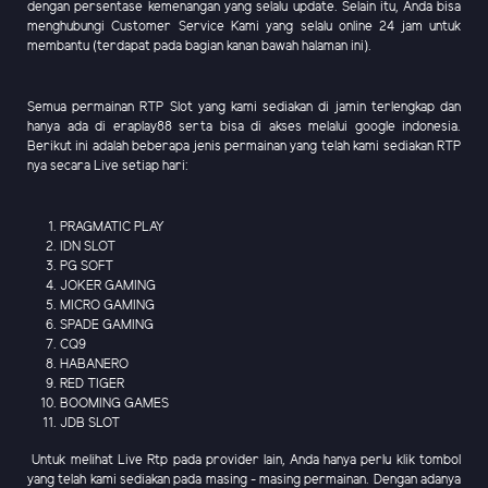
dengan persentase kemenangan yang selalu update. Selain itu, Anda bisa
menghubungi Customer Service Kami yang selalu online 24 jam untuk
membantu (terdapat pada bagian kanan bawah halaman ini).
Semua permainan RTP Slot yang kami sediakan di jamin terlengkap dan
hanya ada di eraplay88 serta bisa di akses melalui google indonesia.
Berikut ini adalah beberapa jenis permainan yang telah kami sediakan RTP
nya secara Live setiap hari:
PRAGMATIC PLAY
IDN SLOT
PG SOFT
JOKER GAMING
MICRO GAMING
SPADE GAMING
CQ9
HABANERO
RED TIGER
BOOMING GAMES
JDB SLOT
Untuk melihat Live Rtp pada provider lain, Anda hanya perlu klik tombol
yang telah kami sediakan pada masing - masing permainan. Dengan adanya