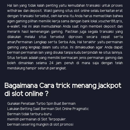
Hal lain yang tidak kalah penting yaitu kemudahan transaksi untuk proses
withdraw dan deposit. Wakil gaming situs slot online selalu berkaitan erat
dengan transaksi tersebut, oleh karena itu Anda harus memastikan bahwa
agen gaming pilihan memiliki kerja sama dengan bank lokal ,voucher88,qris,
e-wallet. Hal ini akan memudahkan Anda saat ingin membeli deposit dan
menarik hasil kemenangan gaming. Pastikan juga segala transaksi yang
dilakukan melalui situs tersebut diproses secara cepat serta
aman,Permainan Lengkap serta Serba Ada, Hal terakhir yaitu permainan
gaming yang lengkap dalam satu situs. Ini dimaksudkan agar Anda dapat
bermain permainan lain yang disukai tanpa kudu berpindah ke situs lainnya.
Situs terbaik adalah yang memiliki bermacam jenis permainan gaming dan
boleh dimainkan selama 24 jam penuh di mana saja dengan telah
mendukung hampir seluruh perangkat.
Bagaimana Cara trick menang jackpot
di slot online ?
Gunakan Penataan Turbo Spin Buat Bermain
Lakukan Betting Saat Bermain Slot Online Pragmatic
Bermain tidak terburu-buru
memilih permainan di Slot Terpopuler.
bermain sesering mungkin di slot promosi